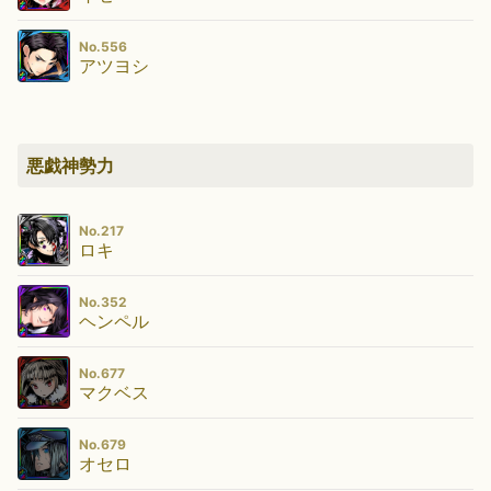
No.556
アツヨシ
悪戯神勢力
No.217
ロキ
No.352
ヘンペル
No.677
マクベス
No.679
オセロ