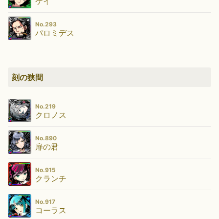
ケイ
No.293
パロミデス
刻の狭間
No.219
クロノス
No.890
扉の君
No.915
クランチ
No.917
コーラス