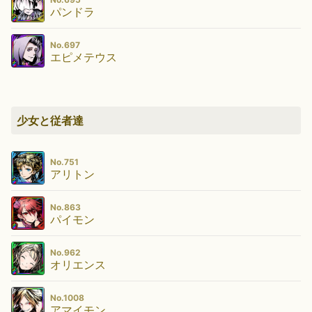
パンドラ
No.697
エピメテウス
少女と従者達
No.751
アリトン
No.863
パイモン
No.962
オリエンス
No.1008
アマイモン