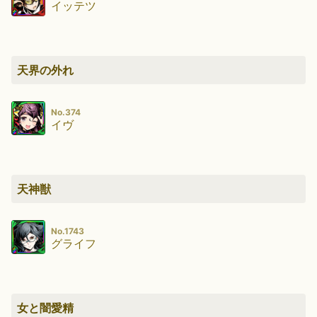
イッテツ
天界の外れ
No.374
イヴ
天神獣
No.1743
グライフ
女と闇愛精