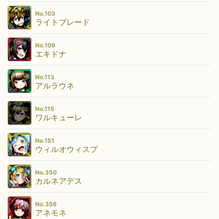
No.103
ライトブレード
No.109
エキドナ
No.113
アルラウネ
No.115
ワルキューレ
No.151
ウィルオウィスプ
No.350
カルネアデス
No.356
アネモネ