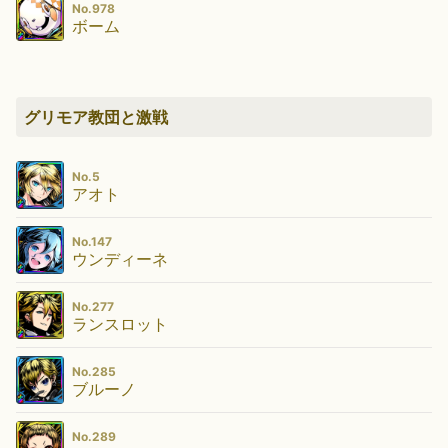
No.978
ボーム
グリモア教団と激戦
No.5
アオト
No.147
ウンディーネ
No.277
ランスロット
No.285
ブルーノ
No.289