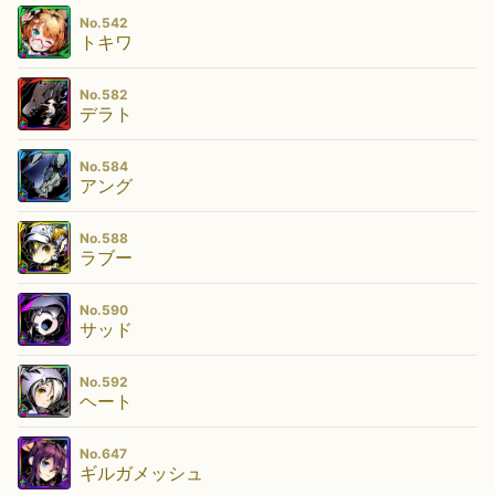
No.542
トキワ
No.582
デラト
No.584
アング
No.588
ラブー
No.590
サッド
No.592
ヘート
No.647
ギルガメッシュ