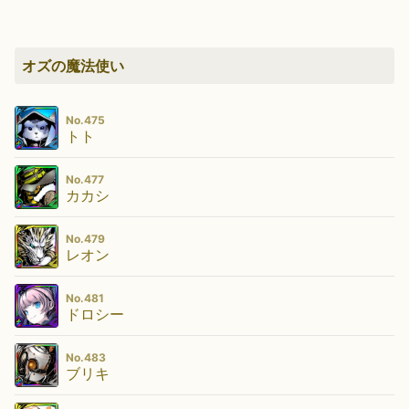
オズの魔法使い
No.475
トト
No.477
カカシ
No.479
レオン
No.481
ドロシー
No.483
ブリキ