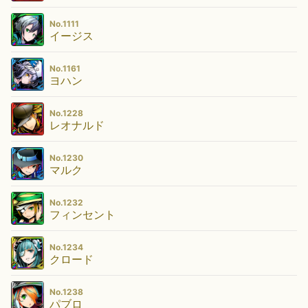
No.1111
イージス
No.1161
ヨハン
No.1228
レオナルド
No.1230
マルク
No.1232
フィンセント
No.1234
クロード
No.1238
パブロ