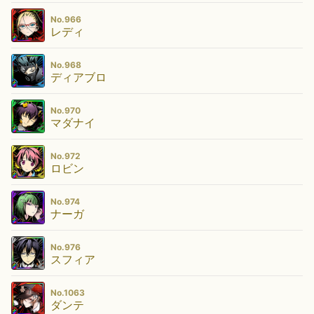
No.966
レディ
No.968
ディアブロ
No.970
マダナイ
No.972
ロビン
No.974
ナーガ
No.976
スフィア
No.1063
ダンテ