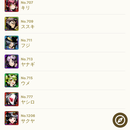
No.707
キリ
No.709
ススキ
No.711
フジ
No.713
ヤナギ
No.715
ウメ
No.777
ヤシロ
No.1206
サクヤ