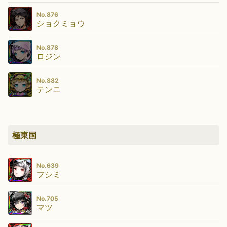
No.876
ショクミョウ
No.878
ロジン
No.882
テンニ
極東国
No.639
フシミ
No.705
マツ