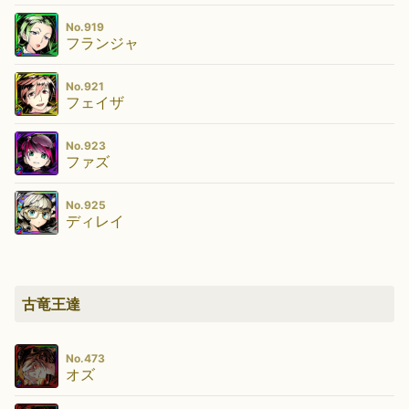
No.919
フランジャ
No.921
フェイザ
No.923
ファズ
No.925
ディレイ
古竜王達
No.473
オズ