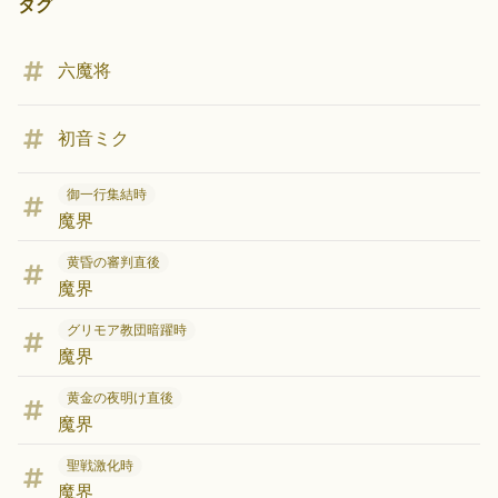
タグ
六魔将
初音ミク
御一行集結時
魔界
黄昏の審判直後
魔界
グリモア教団暗躍時
魔界
黄金の夜明け直後
魔界
聖戦激化時
魔界