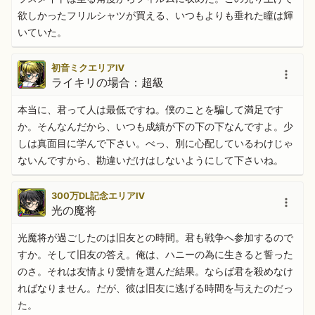
欲しかったフリルシャツが買える、いつもよりも垂れた瞳は輝
いていた。
初音ミクエリアⅣ
ライキリの場合：超級
本当に、君って人は最低ですね。僕のことを騙して満足です
か。そんなんだから、いつも成績が下の下の下なんですよ。少
しは真面目に学んで下さい。べっ、別に心配しているわけじゃ
ないんですから、勘違いだけはしないようにして下さいね。
300万DL記念エリアⅣ
光の魔将
光魔将が過ごしたのは旧友との時間。君も戦争へ参加するので
すか。そして旧友の答え。俺は、ハニーの為に生きると誓った
のさ。それは友情より愛情を選んだ結果。ならば君を殺めなけ
ればなりません。だが、彼は旧友に逃げる時間を与えたのだっ
た。