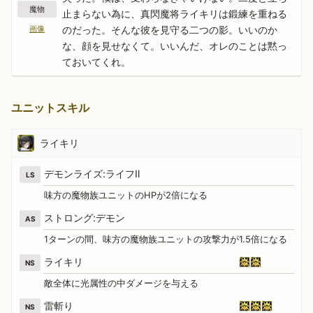
魔物
止まらない為に、真閃魔将ライキリは鍛練を重ねる
のだった。そんな彼を見守る二つの影。いいのか
画像
な、顔を見せなくて。いいんだ、オレのことは黙っ
ておいてくれ。
ユニットスキル
ライキリ
デモンライズ:ライフⅡ
LS
味方の魔物族ユニットのHPが2倍になる
ストロング:デモン
AS
1ターンの間、味方の魔物族ユニットの攻撃力が1.5倍になる
ライキリ
NS
敵全体に光属性の中ダメージを与える
雷斬り
NS