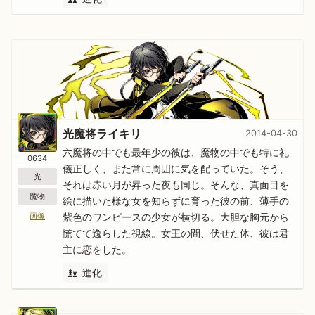
光魔将ライキリ
2014-04-30
六魔将の中でも最年少の彼は、魔物の中でも特に礼
0634
儀正しく、また常に周囲に気を配っていた。そう、
光
それは赤い月が昇った夜も同じ。そんな、真面目を
魔物
絵に描いた様な女を知らずに育った彼の前、薄手の
紫色のワンピースの少女が横切る。大胆な胸元から
画像
慌てて逸らした視線。女王の間、伏せた体、彼は君
主に恋をした。
進化