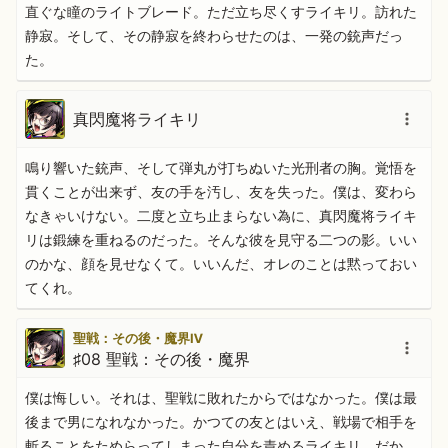
直ぐな瞳のライトブレード。ただ立ち尽くすライキリ。訪れた
静寂。そして、その静寂を終わらせたのは、一発の銃声だっ
た。
真閃魔将ライキリ
鳴り響いた銃声、そして弾丸が打ちぬいた光刑者の胸。覚悟を
貫くことが出来ず、友の手を汚し、友を失った。僕は、変わら
なきゃいけない。二度と立ち止まらない為に、真閃魔将ライキ
リは鍛練を重ねるのだった。そんな彼を見守る二つの影。いい
のかな、顔を見せなくて。いいんだ、オレのことは黙っておい
てくれ。
聖戦：その後・魔界Ⅳ
♯08 聖戦：その後・魔界
僕は悔しい。それは、聖戦に敗れたからではなかった。僕は最
後まで男になれなかった。かつての友とはいえ、戦場で相手を
斬ることをためらってしまった自分を責めるライキリ。だか