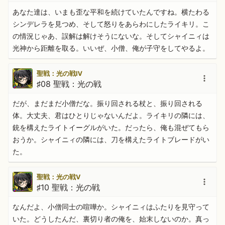
あなた達は、いまも歪な平和を続けていたんですね。横たわる
シンデレラを見つめ、そして怒りをあらわにしたライキリ。こ
の情況じゃあ、誤解は解けそうにないな。そしてシャイニィは
光神から距離を取る。いいぜ、小僧、俺が子守をしてやるよ。
聖戦：光の戦Ⅳ
♯08 聖戦：光の戦
だが、まだまだ小僧だな。振り回される杖と、振り回される
体。大丈夫、君はひとりじゃないんだよ。ライキリの隣には、
銃を構えたライトイーグルがいた。だったら、俺も混ぜてもら
おうか。シャイニィの隣には、刀を構えたライトブレードがい
た。
聖戦：光の戦Ⅴ
♯10 聖戦：光の戦
なんだよ、小僧同士の喧嘩か。シャイニィはふたりを見守って
いた。どうしたんだ、裏切り者の俺を、始末しないのか。真っ