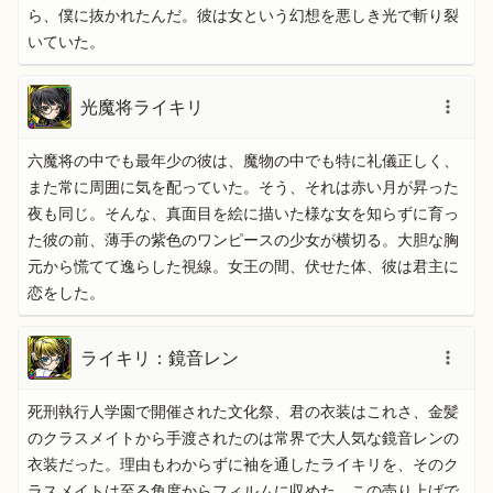
ら、僕に抜かれたんだ。彼は女という幻想を悪しき光で斬り裂
いていた。
光魔将ライキリ
六魔将の中でも最年少の彼は、魔物の中でも特に礼儀正しく、
また常に周囲に気を配っていた。そう、それは赤い月が昇った
夜も同じ。そんな、真面目を絵に描いた様な女を知らずに育っ
た彼の前、薄手の紫色のワンピースの少女が横切る。大胆な胸
元から慌てて逸らした視線。女王の間、伏せた体、彼は君主に
恋をした。
ライキリ：鏡音レン
死刑執行人学園で開催された文化祭、君の衣装はこれさ、金髪
のクラスメイトから手渡されたのは常界で大人気な鏡音レンの
衣装だった。理由もわからずに袖を通したライキリを、そのク
ラスメイトは至る角度からフィルムに収めた。この売り上げで