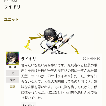
No.0633
ライキリ
ユニット
ライキリ
2014-04-30
君みたいな軽い男が嫌いです。光刑者へと軽蔑の眼
0633
差しを向けた彼が一等悪魔昇格の際に手渡された妖
光
刀型ドライバは二刀の【ライキリ】だった。女を知
魔物
らないなんて、人生の九割損してるのと同じさ。嫌
味な言葉を思い出す。その九割を惜しんだから、僕
画像
に抜かれたんだ。彼は女という幻想を悪しき光で斬
り裂いていた。
進化