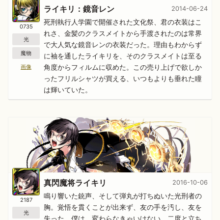
ライキリ：鏡音レン
2014-06-24
死刑執行人学園で開催された文化祭、君の衣装はこ
0735
れさ、金髪のクラスメイトから手渡されたのは常界
光
で大人気な鏡音レンの衣装だった。理由もわからず
魔物
に袖を通したライキリを、そのクラスメイトは至る
角度からフィルムに収めた。この売り上げで欲しか
画像
ったフリルシャツが買える、いつもよりも垂れた瞳
は輝いていた。
真閃魔将ライキリ
2016-10-06
鳴り響いた銃声、そして弾丸が打ちぬいた光刑者の
2187
胸。覚悟を貫くことが出来ず、友の手を汚し、友を
光
失った。僕は、変わらなきゃいけない。二度と立ち