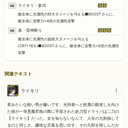
ライキリ：参式
NS
敵全体に光属性の特大ダメージを与える■BOOST:さらに、
敵全体に攻撃力×4倍の光属性攻撃
真・雷神斬り
NS
敵全体に光属性の超絶大ダメージを与える
(CRT+19％)■BOOST:さらに、敵全体に攻撃力×8倍の光属性
攻撃
関連テキスト
ライキリ
君みたいな軽い男が嫌いです。光刑者へと軽蔑の眼差しを向け
た彼が一等悪魔昇格の際に手渡された妖刀型ドライバは二刀の
【ライキリ】だった。女を知らないなんて、人生の九割損して
るのと同じさ。嫌味な言葉を思い出す。その九割を惜しんだか