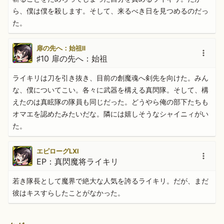
ら、僕は僕を殺します。そして、来るべき日を見つめるのだっ
た。
扉の先へ：始祖Ⅱ
♯10 扉の先へ：始祖
ライキリは刀を引き抜き、目前の創魔魂へ剣先を向けた。みん
な、僕についてこい。各々に武器を構える真閃隊。そして、構
えたのは真眩隊の隊員も同じだった。どうやら俺の部下たちも
オマエを認めたみたいだな。隣には嬉しそうなシャイニィがい
た。
エピローグLXI
EP：真閃魔将ライキリ
若き隊長として魔界で絶大な人気を誇るライキリ。だが、まだ
彼はキスすらしたことがなかった。