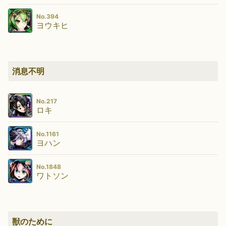
No.394
ヨウキヒ
消息不明
No.217
ロキ
No.1161
ヨハン
No.1848
ワトソン
獣のために