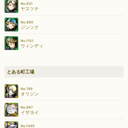
No.631
ヤスツナ
No.880
ジンソク
No.1151
ウィンディ
とある町工場
No.749
オリジン
No.867
イザヨイ
No.1445