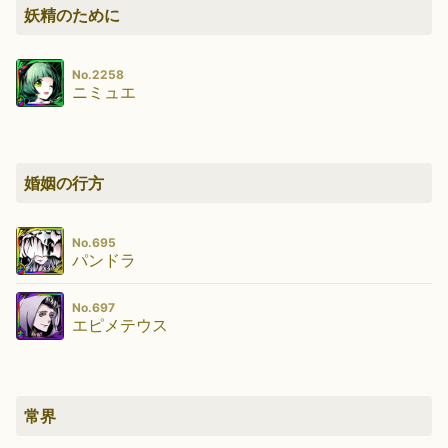
妖精のために
No.2258
ニミュエ
婚姻の行方
No.695
パンドラ
No.697
エピメテウス
常界