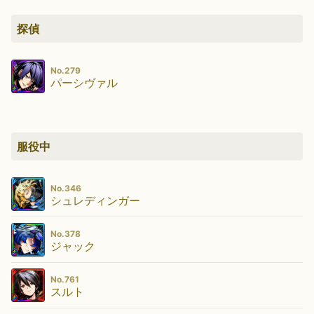
探偵
No.279
パーシヴァル
服役中
No.346
シュレディンガー
No.378
ジャック
No.761
スルト