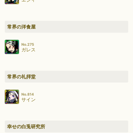
常界の洋食屋
No.275
ガレス
常界の礼拝堂
No.814
サイン
幸せの白兎研究所