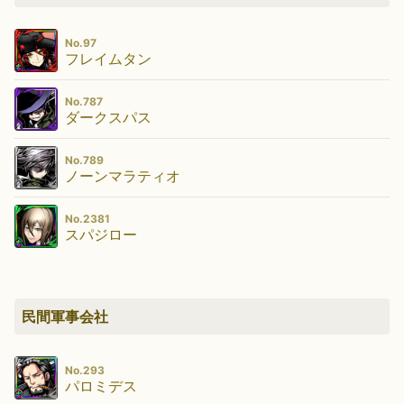
No.97
フレイムタン
No.787
ダークスパス
No.789
ノーンマラティオ
No.2381
スパジロー
民間軍事会社
No.293
パロミデス