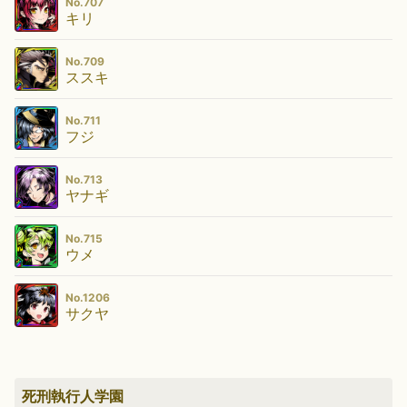
No.707
キリ
No.709
ススキ
No.711
フジ
No.713
ヤナギ
No.715
ウメ
No.1206
サクヤ
死刑執行人学園