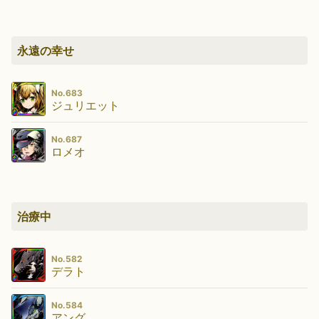
永遠の幸せ
No.683
ジュリエット
No.687
ロメオ
治療中
No.582
デラト
No.584
アング