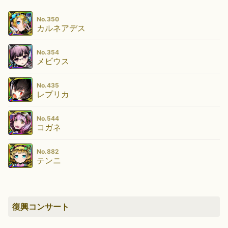
No.350
カルネアデス
No.354
メビウス
No.435
レプリカ
No.544
コガネ
No.882
テンニ
復興コンサート