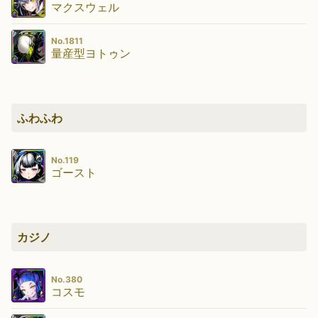
マクスウェル
No.1811
量産型ヨトゥン
ふわふわ
No.119
ゴースト
カジノ
No.380
コスモ