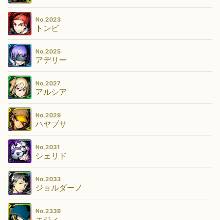
No.2023
トンビ
No.2025
アデリー
No.2027
アルシア
No.2029
ハヤブサ
No.2031
シェリド
No.2033
ジョルダーノ
No.2339
エジィ