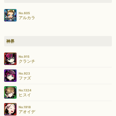
No.605
アルカラ
神界
No.915
クランチ
No.923
ファズ
No.1324
ヒスイ
No.1918
アオイデ