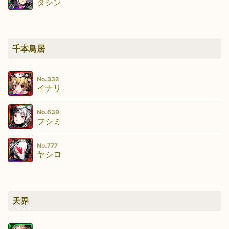
タシン
千本鳥居
No.332
イナリ
No.639
フシミ
No.777
ヤシロ
天界