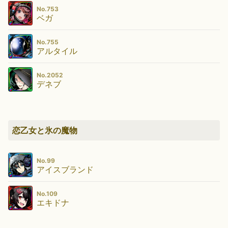
No.753
ベガ
No.755
アルタイル
No.2052
デネブ
恋乙女と氷の魔物
No.99
アイスブランド
No.109
エキドナ