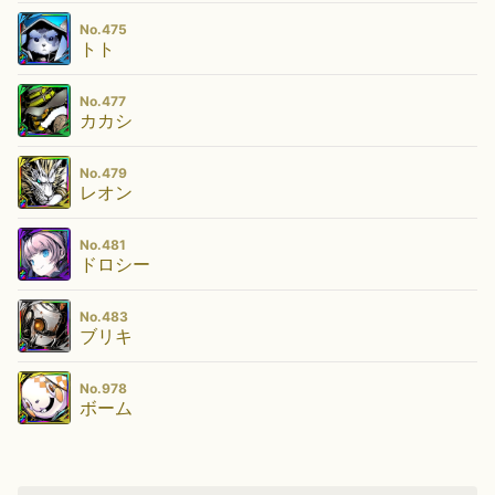
No.475
トト
No.477
カカシ
No.479
レオン
No.481
ドロシー
No.483
ブリキ
No.978
ボーム