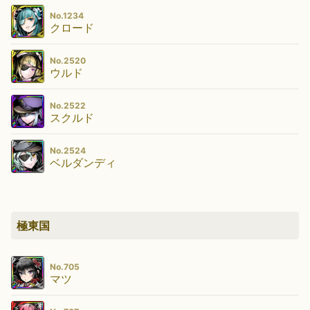
No.1234
クロード
No.2520
ウルド
No.2522
スクルド
No.2524
ベルダンディ
極東国
No.705
マツ