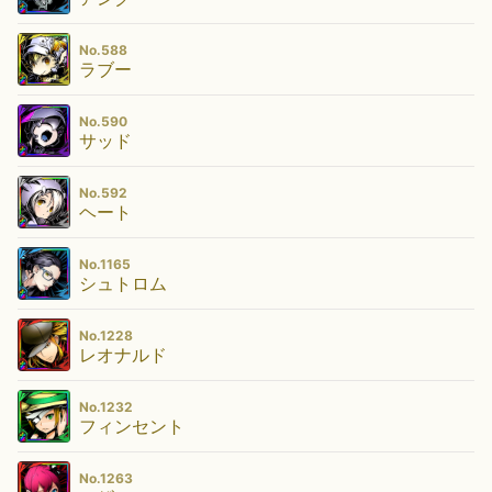
No.588
ラブー
No.590
サッド
No.592
ヘート
No.1165
シュトロム
No.1228
レオナルド
No.1232
フィンセント
No.1263