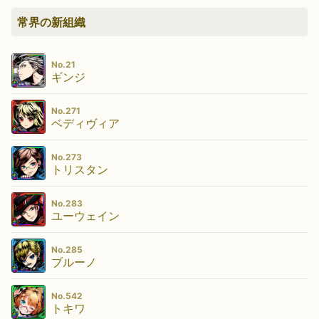
常界の新組織
No.21
ギンジ
No.271
ベディヴィア
No.273
トリスタン
No.283
ユーウェイン
No.285
ブルーノ
No.542
トキワ