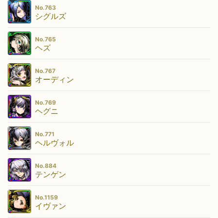
No.763
シグルズ
No.765
ヘズ
No.767
オーディン
No.769
ヘグニ
No.771
ヘルヴォル
No.884
テンゲン
No.1159
イヴァン