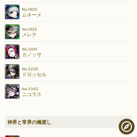
No.1920
ムネーメ
No.1922
メレテ
No.2041
カノッサ
No.2228
ドロッセル
No.2343
ニコラス
神界と常界の橋渡し