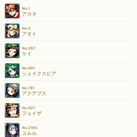
No.1
アカネ
No.5
アオト
No.287
ケイ
No.681
シェイクスピア
No.781
アクアプス
No.921
フェイザ
No.2165
ユルル