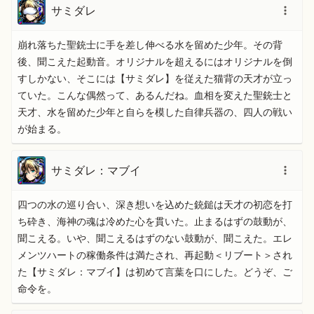
サミダレ
崩れ落ちた聖銃士に手を差し伸べる水を留めた少年。その背
後、聞こえた起動音。オリジナルを超えるにはオリジナルを倒
すしかない、そこには【サミダレ】を従えた猫背の天才が立っ
ていた。こんな偶然って、あるんだね。血相を変えた聖銃士と
天才、水を留めた少年と自らを模した自律兵器の、四人の戦い
が始まる。
サミダレ：マブイ
四つの水の巡り合い、深き想いを込めた銃鎚は天才の初恋を打
ち砕き、海神の魂は冷めた心を貫いた。止まるはずの鼓動が、
聞こえる。いや、聞こえるはずのない鼓動が、聞こえた。エレ
メンツハートの稼働条件は満たされ、再起動＜リブート＞され
た【サミダレ：マブイ】は初めて言葉を口にした。どうぞ、ご
命令を。