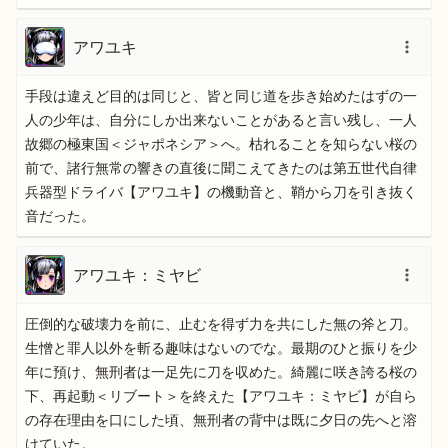
アワユキ
手段は違えど目的は同じと、皆と同じ道を歩き始めたはずの一
人の少年は、自分にしか出来ないことがあると言い残し、一人
故郷の極東国＜ジャポネシア＞へ。枯れることを知らない桜の
前で、諸行無常の響きの直後に聞こえてきたのは第五世代自律
兵器型ドライバ【アワユキ】の機動音と、鞘から刀を引き抜く
音だった。
アワユキ：ミヤビ
圧倒的な破壊力を前に、止むを得ず力を共にした無の斧と刀。
生憎と罪人以外を斬る趣味はないのでな。最期のひと振りを少
年に預け、無刑者は一足先に刀を収めた。綺麗に咲き誇る桜の
下、再起動＜リブート＞を終えた【アワユキ：ミヤビ】が自ら
の存在理由を口にした頃、無刑者の背中は既に夕日の先へと溶
けていた。