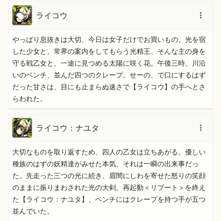
ライコウ
やっぱり息抜きは大切、今日は女子だけでお買いもの。光を宿
した少女と、常界の案内をしてもらう光精王、そんな主の身を
守る戦乙女と、一途に見つめる太陽に咲く花。午後三時、川沿
いのベンチ、並んだ四つのクレープ。せーの、で口にするはず
だった甘さは、目にも止まらぬ速さで【ライコウ】の手へとさ
らわれた。
ライコウ：ナユタ
大切なものを取り返すため、四人の乙女は立ちあがる。優しい
種族のはずの妖精達がみせた本気、それは一瞬の出来事だっ
た。先走った三つの光に続き、眉間にしわを寄せた怒りの笑顔
のままに振りまわされた光の大剣。再起動＜リブート＞を終え
た【ライコウ：ナユタ】、ベンチにはクレープを持つ手が五つ
並んでいた。