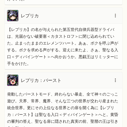
レプリカ
【レプリカ】の名が与えられた第五世代自律兵器型ドライバ
は、光届かない破要塞＜カタストロフ＞に閉じ込められてい
た。止まったままのエレメンツハート。あぁ、ボクを呼ぶ声が
する。ボクを求める声がする。迎えに来たよ、さぁ、聖なる入
口＜ディバインゲート＞へ向かおうか。悪戯王はリミッターに
手をかけた。
レプリカ：バースト
発動したバーストモード、終わらない暴走、全て神々のごっこ
遊び。天界、常界、魔界、そんな三つの世界が交わり産まれた
統合世界。更にその上位なる世界との扉を開く為に【レプリ
カ：バースト】は聖なる入口＜ディバインゲート＞へと。黄昏
の審判の答え、聖なる扉に隠された真実の前、聖暦の王は引き