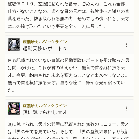
被験体０１９、左腕に貼られた番号。ごめんね、これも全部、
仕方がないことなの。虚ろな目の天才は、被験体へと謝りの言
葉を述べた。抜き取られる無の力、せめてもの償いにと、天才
はこの抜き取ったという事実を全て、無に帰した。
虚無研カルツァクライン
起動実験レポートＮ
何も記載されていない白紙の起動実験レポートを受け取った男
は問いかけた。これが君の答えかい。無言で首を縦に振る天
才。今更、約束された未来を変えることなど出来やしないよ。
無言で首を横に振る天才。虚ろな瞳に、微かな光が宿ってい
た。
虚無研カルツァクライン
無に魅せられし天才
無に魅せられし天才の部屋に配置された無数のモニター。天才
は世界の全てを見ていた。そして、世界の監視結果により設計
された自立ではない自律の兵器。聞こえなくなった未来への不