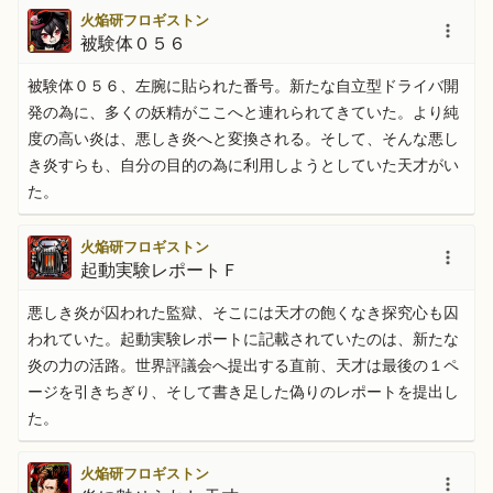
火焔研フロギストン
被験体０５６
被験体０５６、左腕に貼られた番号。新たな自立型ドライバ開
発の為に、多くの妖精がここへと連れられてきていた。より純
度の高い炎は、悪しき炎へと変換される。そして、そんな悪し
き炎すらも、自分の目的の為に利用しようとしていた天才がい
た。
火焔研フロギストン
起動実験レポートＦ
悪しき炎が囚われた監獄、そこには天才の飽くなき探究心も囚
われていた。起動実験レポートに記載されていたのは、新たな
炎の力の活路。世界評議会へ提出する直前、天才は最後の１ペ
ージを引きちぎり、そして書き足した偽りのレポートを提出し
た。
火焔研フロギストン