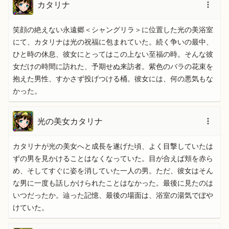
カタリナ
笑顔の絶えない永遠郷＜シャングリラ＞に位置した光の美浴室
にて、カタリナは光の祝福に包まれていた。続く争いの最中、
ひと時の休息、彼女にとってはこの上ない至福の時。そんな彼
女だけの時間に訪れた、予期せぬ来訪者。紫色のバラの花束を
抱えた男性、すかさず投げつける桶。彼女には、何の悪気もな
かった。
光の美女カタリナ
カタリナが光の美女へと成長を遂げた頃、よく目撃していたは
ずの男を見かけることはなくなっていた。目が合えば頬を赤ら
め、そしてすぐに姿を消していた一人の男。ただ、彼女はそん
な男に一度も話しかけられたことはなかった。最後に見たのは
いつだったか。辿った記憶、最後の場面は、浴室の湯気でぼや
けていた。