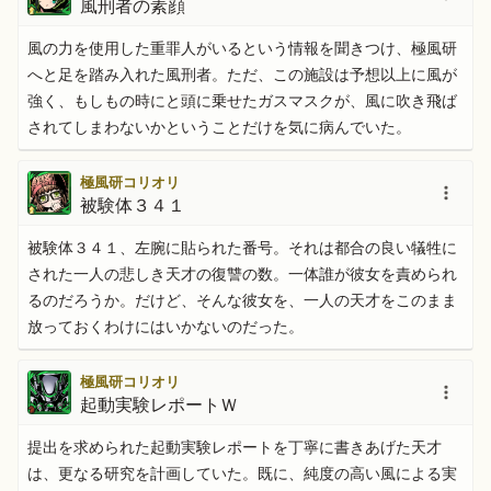
風刑者の素顔
風の力を使用した重罪人がいるという情報を聞きつけ、極風研
へと足を踏み入れた風刑者。ただ、この施設は予想以上に風が
強く、もしもの時にと頭に乗せたガスマスクが、風に吹き飛ば
されてしまわないかということだけを気に病んでいた。
極風研コリオリ
被験体３４１
被験体３４１、左腕に貼られた番号。それは都合の良い犠牲に
された一人の悲しき天才の復讐の数。一体誰が彼女を責められ
るのだろうか。だけど、そんな彼女を、一人の天才をこのまま
放っておくわけにはいかないのだった。
極風研コリオリ
起動実験レポートＷ
提出を求められた起動実験レポートを丁寧に書きあげた天才
は、更なる研究を計画していた。既に、純度の高い風による実