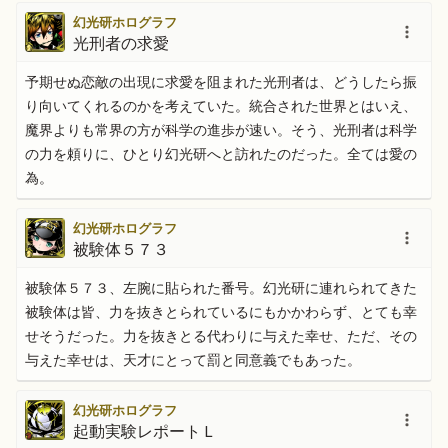
幻光研ホログラフ
光刑者の求愛
予期せぬ恋敵の出現に求愛を阻まれた光刑者は、どうしたら振
り向いてくれるのかを考えていた。統合された世界とはいえ、
魔界よりも常界の方が科学の進歩が速い。そう、光刑者は科学
の力を頼りに、ひとり幻光研へと訪れたのだった。全ては愛の
為。
幻光研ホログラフ
被験体５７３
被験体５７３、左腕に貼られた番号。幻光研に連れられてきた
被験体は皆、力を抜きとられているにもかかわらず、とても幸
せそうだった。力を抜きとる代わりに与えた幸せ、ただ、その
与えた幸せは、天才にとって罰と同意義でもあった。
幻光研ホログラフ
起動実験レポートＬ