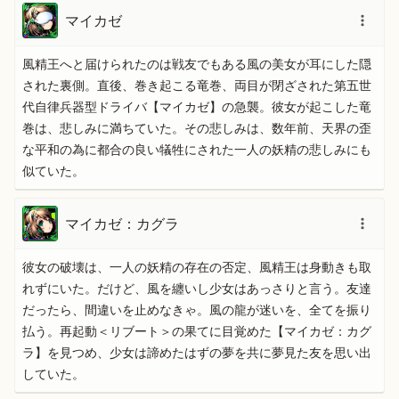
マイカゼ
風精王へと届けられたのは戦友でもある風の美女が耳にした隠
された裏側。直後、巻き起こる竜巻、両目が閉ざされた第五世
代自律兵器型ドライバ【マイカゼ】の急襲。彼女が起こした竜
巻は、悲しみに満ちていた。その悲しみは、数年前、天界の歪
な平和の為に都合の良い犠牲にされた一人の妖精の悲しみにも
似ていた。
マイカゼ：カグラ
彼女の破壊は、一人の妖精の存在の否定、風精王は身動きも取
れずにいた。だけど、風を纏いし少女はあっさりと言う。友達
だったら、間違いを止めなきゃ。風の龍が迷いを、全てを振り
払う。再起動＜リブート＞の果てに目覚めた【マイカゼ：カグ
ラ】を見つめ、少女は諦めたはずの夢を共に夢見た友を思い出
していた。