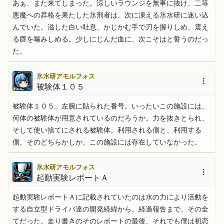
あぁ、また来てしまった。涼しいラウンジを無事に抜け、二等
悪魔への昇格を果たした氷刑者は、次に凍える氷水研に迷い込
んでいた。溢した白い吐息、かじかむ手で刃を握りしめ、震え
る唇を噛みしめる。少しにじんだ血に、次こそはと誓うのだっ
た。
氷水研アモルフォス
被験体１０５
被験体１０５、左腕に貼られた番号。いったいこの施設には、
何体の被験体が用意されているのだろうか。力を抜きとられ、
そして使い捨てにされる被験体。利用される側と、利用する
側、そのどちらかしか、この施設には存在していなかった。
氷水研アモルフォス
起動実験レポートＡ
起動実験レポートＡに記載されていたのは水の力により活動を
する自立型ドライバ達の開発経緯から、経過報告まで、その全
てだった。走り書きのそのレポートの最後、それでも僕は初恋