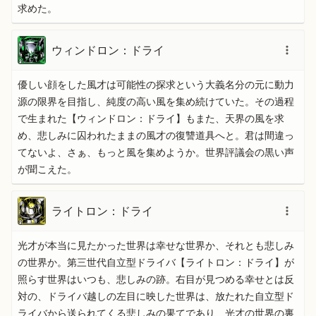
求めた。
ウィンドロン：ドライ
優しい顔をした風才は可能性の探求という大義名分の元に動力
源の限界を目指し、純度の高い風を集め続けていた。その過程
で生まれた【ウィンドロン：ドライ】もまた、天界の風を求
め、悲しみに囚われたままの風才の復讐道具へと。君は間違っ
てないよ、さぁ、もっと風を集めようか。世界評議会の黒い声
が聞こえた。
ライトロン：ドライ
光才が本当に見たかった世界は幸せな世界か、それとも悲しみ
の世界か。第三世代自立型ドライバ【ライトロン：ドライ】が
照らす世界はいつも、悲しみの跡。右目が見つめる幸せとは反
対の、ドライバ越しの左目に映した世界は、放たれた自立型ド
ライバから送られてくる悲しみの果てであり、光才の世界の裏