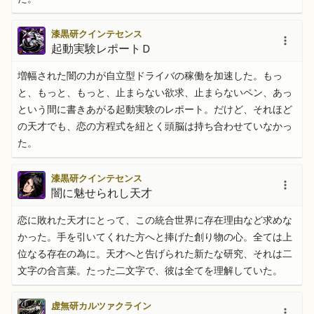
漆黒研クインテセンス
起動実験レポートＤ
増幅された闇の力が自立型ドライバの稼働を加速した。もっ
と、もっと、もっと、止まらない欲求、止まらないペン、あっ
という間に書きあがる起動実験のレポート。だけど、それほど
の天才でも、恋の方程式を紐とく頭脳は持ち合わせていなかっ
た。
漆黒研クインテセンス
闇に魅せられし天才
恋に敗れた天才にとって、この統合世界に存在理由など求めな
かった。手を引いてくれた方へと捧げた創り物の心。全ては上
位なる存在の為に。天才へと告げられた新たな研究、それは二
文字の合言葉。たった二文字で、彼は全てを理解していた。
虚無研カルツァクライン