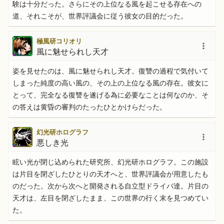
験は十分だった。さらにその上位なる風を起こせる存在への
道、それこそが、世界評議会に従う彼女の目的だった。
極風研コリオリ
風に魅せられし天才
姿を見せたのは、風に魅せられし天才。復讐の過程で気付いて
しまった純度の高い風の、その上の上位なる風の存在。彼女に
とって、完全なる復讐を遂げる為に必要なことは何なのか、そ
の答えは黄昏の審判のたったひとかけらだった。
幻光研ホログラフ
悪しき光
眩い光が閉じ込められた研究所、幻光研ホログラフ。この施設
は片目を閉ざしたひとりの天才へと、世界評議会が用意したも
のだった。次から次へと開発される自立型ドライバ達。片目の
天才は、左目を閉ざしたまま、この世界の行く末を見つめてい
た。