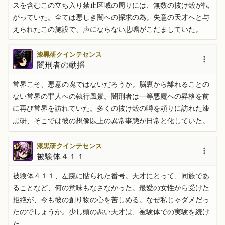
スを含むこの立ち入り禁止区域の周りには、無数の抜け殻が転
がっていた。全ては悪しき闇への探求の為。失意の天才へと与
えられたこの施設で、声にならない悲鳴がこだましていた。
漆黒研クインテセンス
闇刑者の動揺
常界こそ、悪意の塊ではないだろうか。脳裏から離れることの
ない常界の罪人への執行風景。闇刑者は一等悪魔への昇格を前
に再び常界を訪れていた。多くの抜け殻の噂を頼りに訪れた漆
黒研、そこでは彼の想像以上の異常事態が日常と化していた。
漆黒研クインテセンス
被験体４１１
被験体４１１、左腕に貼られた番号。天才にとって、同族であ
ることなど、何の意味もなさなかった。最愛の女性から受けた
拒絶が、今も彼の創り物の心を苦しめる。なぜ私じゃダメだっ
たのでしょうか。少し頭の悪い天才は、被験体での実験を続け
た。