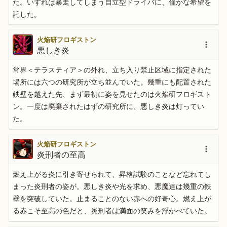
た。いずれは暴走してしまう自立型ドライバに、僅かな希望を
託した。
火焔研フロギストン
悪しき炎
常界＜テラスティア＞の外れ、立ち入り禁止区域に指定された
場所には六つの研究所が立ち並んでいた。幾重にも配置された
鉄壁を越えた先、まず最初に姿を見せたのは火焔研フロギスト
ン。一度は廃棄されたはずの研究所に、悪しき炎は灯ってい
た。
火焔研フロギストン
炎刑者の至高
燃え上がる炎に引き寄せられて、昇格試験のことなど忘れてし
まった炎刑者の姿が。悪しき炎や光を求め、悪魔達は幾重の鉄
壁を突破していた。止まることのない赤への好奇心。燃え上が
る赤こそ至高の色だと、炎刑者は満面の笑みを浮かべていた。