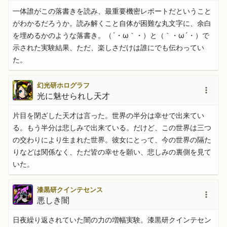
一体誰がこの落書きを読み、最重要機密レポートだということ
がわかるだろうか。読み解くこと自体が困難な丸文字に、余白
を埋めるかのような落書き。（´・ω｀・）と（｀・ω´・）で
示された実験結果、ただ、楽しさだけは誰にでも伝わってい
た。
幻光研ホログラフ
光に魅せられし天才
片目を閉ざした天才は言った。世界の半分は幸せで出来てい
る。もう半分は悲しみで出来ている。だけど、この世界は三つ
の交わりにより生まれた世界。彼女にとって、今の世界の隔た
りなどは関係なく、ただ皆の幸せを願い、悲しみの裏側を見て
いた。
漆黒研クインテセンス
悪しき闇
日夜繰り返されていた闇の力の増幅実験。漆黒研クインテセン