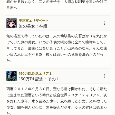
着かせる暇もなく、二人の王子を、大切な幼馴染を追いかけて
常界へ。
美浴室エリザベート
無の美女：神級
無の浴室で待っていたのは二人の幼馴染の安否ばかりを気にか
けていた無の美女。いつか子供の頃の様に全力で喧嘩をして、
そしてまた、最後には笑い合うことが出来るのなら。そんな遠
い日の思い出を守る為、彼女は戦いへの覚悟を決めたのだっ
た。
150万DL記念エリア１
150万DL記念・その１
西暦２０１３年９月３０日、聖なる扉は開かれた。そして新た
に生まれた聖暦という時代と統合世界＜ユナイティリア＞。炎
を灯した少年、水を留めた少年、風を纏った少女、光を宿した
少女、闇を包んだ少女、無を好んだ少年、６人の冒険は始まっ
た。