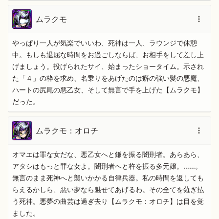
ムラクモ
やっぱり一人が気楽でいいわ、死神は一人、ラウンジで休憩
中。もしも退屈な時間をお過ごしならば、お相手をして差し上
げましょう。投げられたサイ、始まったショータイム。示され
た「４」の枠を求め、名乗りをあげたのは癖の強い髪の悪魔、
ハートの尻尾の悪乙女、そして無言で手を上げた【ムラクモ】
だった。
ムラクモ：オロチ
オマエは罪な女だな、悪乙女へと鎌を振る闇刑者。あらあら、
アタシはもっと罪な女よ。闇刑者へと杵を振る多元嬢。……。
無言のまま死神へと襲いかかる自律兵器。私の時間を返しても
らえるかしら、悪い夢なら魅せてあげるわ。その全てを薙ぎ払
う死神。悪夢の曲芸は過ぎ去り【ムラクモ：オロチ】は目を覚
ました。