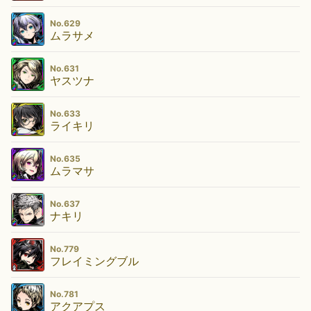
No.629
ムラサメ
No.631
ヤスツナ
No.633
ライキリ
No.635
ムラマサ
No.637
ナキリ
No.779
フレイミングブル
No.781
アクアプス