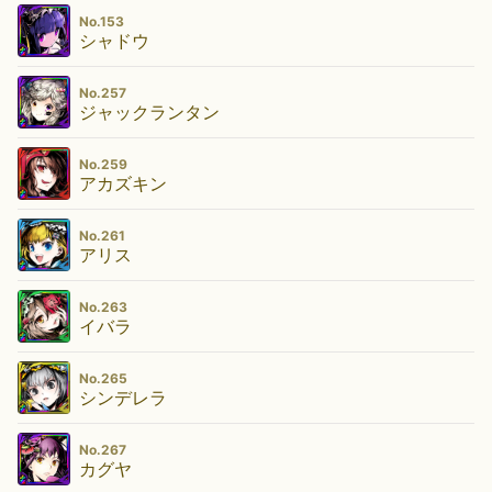
No.153
シャドウ
No.257
ジャックランタン
No.259
アカズキン
No.261
アリス
No.263
イバラ
No.265
シンデレラ
No.267
カグヤ