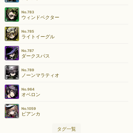
No.783
ウィンドベクター
No.785
ライトイーグル
No.787
ダークスパス
No.789
ノーンマラティオ
No.964
オベロン
No.1059
ビアンカ
タグ一覧