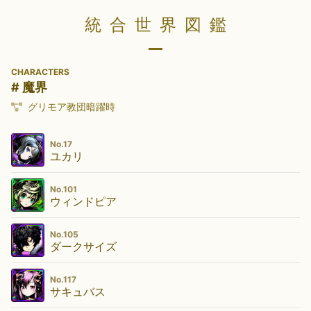
統合世界図鑑
CHARACTERS
# 魔界
グリモア教団暗躍時
No.17
ユカリ
No.101
ウィンドピア
No.105
ダークサイズ
No.117
サキュバス