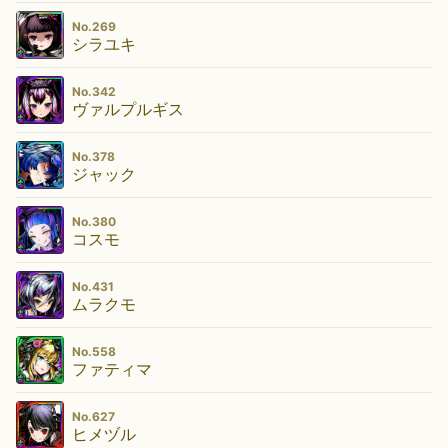
No.269
シラユキ
No.342
ヴァルプルギス
No.378
ジャック
No.380
コスモ
No.431
ムラクモ
No.558
ファティマ
No.627
ヒメヅル