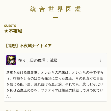
統合世界図鑑
QUESTS
★不夜城
【追想】不夜城ナイトメア
在りし日の魔界：滅級
進軍を続ける魔界軍。オレたちの未来は、オレたちの手で作ろ
う。指揮をとるのは自ら先頭に立った魔王。その真直ぐな言葉
を信じる配下達。流れ続ける血と涙。それでも、悲しむそぶり
を見せぬ魔王の姿を、ファティマは羨望の眼差しで見つめてい
た。