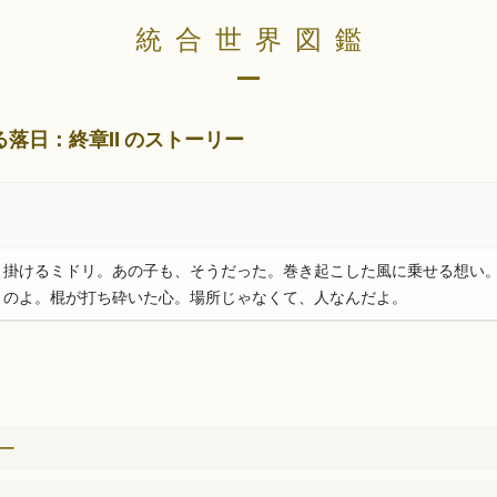
統合世界図鑑
落日：終章Ⅱ のストーリー
り掛けるミドリ。あの子も、そうだった。巻き起こした風に乗せる想い
うのよ。棍が打ち砕いた心。場所じゃなくて、人なんだよ。
リー