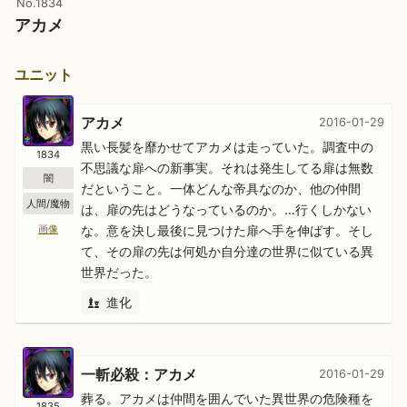
No.1834
アカメ
ユニット
アカメ
2016-01-29
黒い長髪を靡かせてアカメは走っていた。調査中の
1834
不思議な扉への新事実。それは発生してる扉は無数
闇
だということ。一体どんな帝具なのか、他の仲間
人間/魔物
は、扉の先はどうなっているのか。…行くしかない
な。意を決し最後に見つけた扉へ手を伸ばす。そし
画像
て、その扉の先は何処か自分達の世界に似ている異
世界だった。
進化
一斬必殺：アカメ
2016-01-29
葬る。アカメは仲間を囲んでいた異世界の危険種を
1835