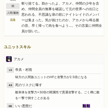
斬り捨てる。助かったよ、アカメ。仲間の少年を含
闇
め、仲間全員の無事を確認して元の世界への出口と
人間/魔物
思われる、不思議な扉の前にナイトレイドのメンバ
ーは集まった。気が抜けたのか、アカメから鳴る腹
画像
の音。早く帰って肉を食べよう…。その言葉に仲間全
員が頷いた。
ユニットスキル
アカメ
帝具・村雨
LS
味方の人間族ユニットのHPと攻撃力が2.5倍になる
死のリスクに曝す
AS
敵単体を攻撃力×30倍の闇属性で貫通攻撃する。ごく稀に敵
を一撃で倒すことがある
いい悪態だ
NS