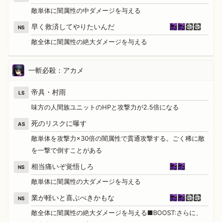
敵単体に闇属性の中ダメージを与える
早く救済してやりたいんだ
NS
敵全体に闇属性の絶大ダメージを与える
一斬必殺：アカメ
帝具・村雨
LS
味方の人間族ユニットのHPと攻撃力が2.5倍になる
死のリスクに曝す
AS
敵単体を攻撃力×30倍の闇属性で貫通攻撃する。ごく稀に敵
を一撃で倒すことがある
相当痛いぞ覚悟しろ
NS
敵単体に闇属性の大ダメージを与える
業が軽いと喜ぶべきかもな
NS
敵全体に闇属性の絶大ダメージを与える■BOOST:さらに、