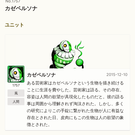
No.1757
カゼペルソナ
ユニット
カゼペルソナ
2015-12-10
ある芸術家はカゼペルソナという生物を描き続ける
1757
ことに生涯を費やした。芸術家は語る。その存在、
風
容姿は人間の欲望が具現化したものだと。彼の語る
人間
事は周囲から理解されず淘汰された。しかし、多く
の研究によりこの手錠に繋がれた生物が人に有益な
存在とされた日、皮肉にもこの生物は人の欲望の象
徴とされた。