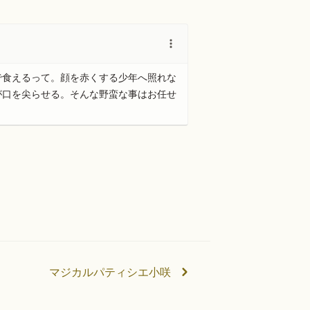
で食えるって。顔を赤くする少年へ照れな
が口を尖らせる。そんな野蛮な事はお任せ
マジカルパティシエ小咲