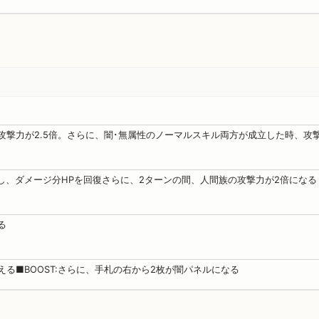
攻撃力が2.5倍。さらに、闇･無属性のノーマルスキル両方が成立した時、攻撃力
し、ダメージ分HPを回復さらに、2ターンの間、人間族の攻撃力が2倍になる
る
る■BOOST:さらに、手札の右から2枚が闇パネルになる