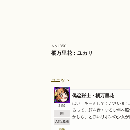
No.1350
橘万里花：ユカリ
ユニット
偽恋鎌士・橘万里花
はい、あーんしてくださいまし
2119
るって。顔を赤くする少年へ照
闇
かしら、と赤いリボンの少女が
人間/魔物
画像