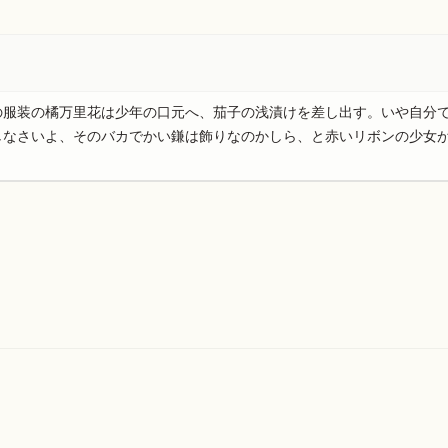
の服装の橘万里花は少年の口元へ、茄子の浅漬けを差し出す。いや自分
しなさいよ、そのバカでかい鎌は飾りなのかしら、と赤いリボンの少女