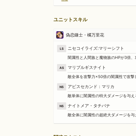
ユニットスキル
偽恋鎌士・橘万里花
ニセコイライズ:マリーシフト
LS
闇属性と人間族と魔物族のHPが3倍、
マリプルギスナイト
AS
敵全体を攻撃力×50倍の闇属性で攻撃
アビスセカンド：マリカ
NS
敵単体に闇属性の特大ダメージを与え
ナイトメア・タチバナ
NS
敵全体に闇属性の超絶大ダメージを与え