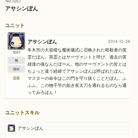
No.1057
アサシンぼん
ユニット
アサシンぼん
2014-12-26
冬木市の大規模な魔術儀式に召喚された暗殺者の英
1057
霊だぼん。英霊とはサーヴァントと呼び、過去の英
無
雄達の魂なんだぼーん。他のサーヴァントの皆とは
強化
ちょっと違う経緯でアサシンぼんは呼ばれたぼん。
マスターの命令はこの門を守り抜くことだぼん。ふ
画像
ふふ、この物干竿の如き長太刀を通れるものなら通
ってみろぼん！
ユニットスキル
アサシンぼん