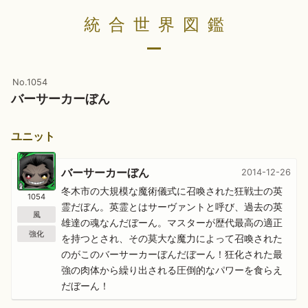
統合世界図鑑
No.1054
バーサーカーぼん
ユニット
バーサーカーぼん
2014-12-26
冬木市の大規模な魔術儀式に召喚された狂戦士の英
1054
霊だぼん。英霊とはサーヴァントと呼び、過去の英
風
雄達の魂なんだぼーん。マスターが歴代最高の適正
強化
を持つとされ、その莫大な魔力によって召喚された
のがこのバーサーカーぼんだぼーん！狂化された最
強の肉体から繰り出される圧倒的なパワーを食らえ
だぼーん！